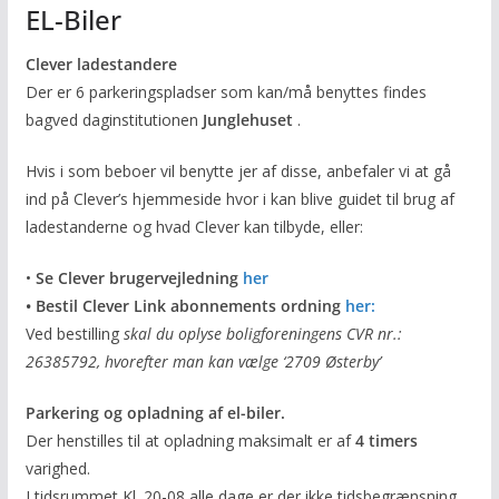
EL-Biler
Clever ladestandere
Der er 6 parkeringspladser som kan/må benyttes findes
bagved daginstitutionen
Junglehuset
.
Hvis i som beboer vil benytte jer af disse, anbefaler vi at gå
ind på Clever’s hjemmeside hvor i kan blive guidet til brug af
ladestanderne og hvad Clever kan tilbyde, eller:
•
Se Clever brugervejledning
her
• Bestil Clever Link abonnements ordning
her:
Ved bestilling
skal du oplyse boligforeningens CVR nr.:
26385792, hvorefter man kan vælge ‘2709 Østerby’
Parkering og opladning af el-biler.
Der henstilles til at opladning maksimalt er af
4 timers
varighed.
I tidsrummet Kl. 20-08 alle dage er der ikke tidsbegrænsning