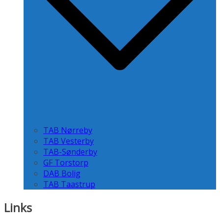
TAB Nørreby
TAB Vesterby
TAB-Sønderby
GF Torstorp
DAB Bolig
TAB Taastrup
Links