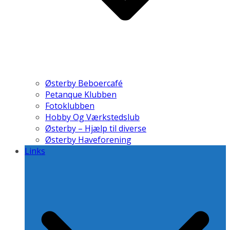
Østerby Beboercafé
Petanque Klubben
Fotoklubben
Hobby Og Værkstedslub
Østerby – Hjælp til diverse
Østerby Haveforening
Links