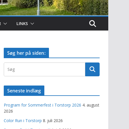
R
LINKS
Søg her på siden:
Seneste indlæg
Program for Sommerfest i Torstorp 2026
4. august
2026
Color Run i Torstorp
8. juli 2026