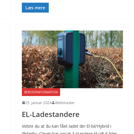
Læs mere
BEBOERINFORMATION
25. januar 2024
Webmaster
EL-Ladestandere
Vidste du at du kan fået ladet din El-bil/Hybrid i
Østerby. Clever har opsat 3 standere til ialt 6 biler