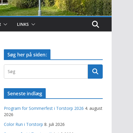
R
LINKS
Søg her på siden:
Seneste indlæg
Program for Sommerfest i Torstorp 2026
4. august
2026
Color Run i Torstorp
8. juli 2026