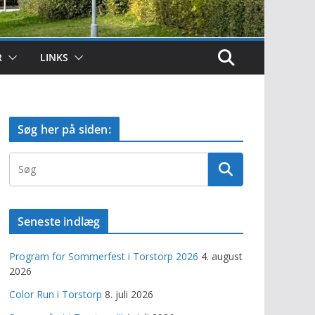
R
LINKS
Søg her på siden:
Seneste indlæg
Program for Sommerfest i Torstorp 2026
4. august
2026
Color Run i Torstorp
8. juli 2026