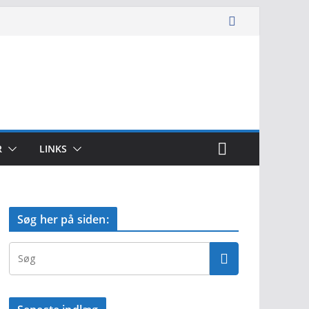
R
LINKS
Søg her på siden: