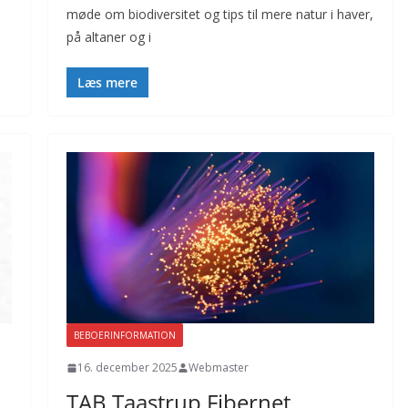
møde om biodiversitet og tips til mere natur i haver,
på altaner og i
Læs mere
BEBOERINFORMATION
16. december 2025
Webmaster
TAB Taastrup Fibernet