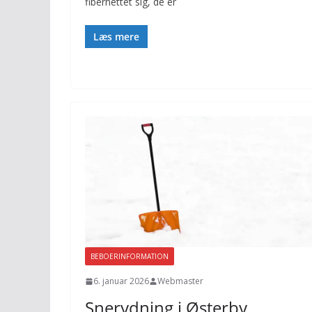
fibernettet sig, de er
Læs mere
BEBOERINFORMATION
6. januar 2026
Webmaster
Snerydning i Østerby