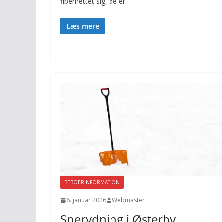
fibernettet sig, de er
Læs mere
BEBOERINFORMATION
6. januar 2026
Webmaster
Snerydning i Østerby