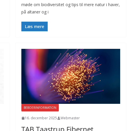
møde om biodiversitet og tips til mere natur i haver,
på altaner og i
Læs mere
BEBOERINFORMATION
16. december 2025
Webmaster
TAB Taastrup Fibernet