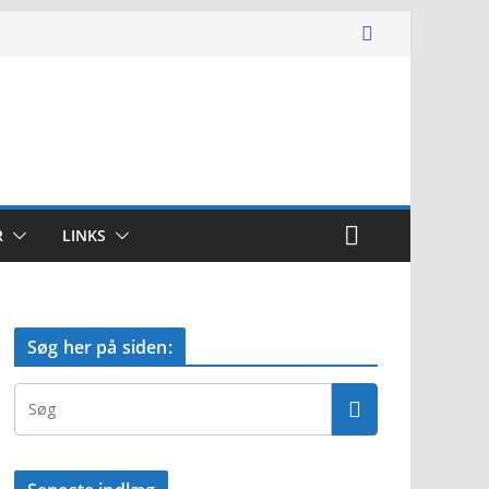
R
LINKS
Søg her på siden: