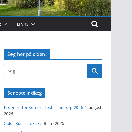
R
LINKS
Søg her på siden:
Seneste indlæg
Program for Sommerfest i Torstorp 2026
4. august
2026
Color Run i Torstorp
8. juli 2026